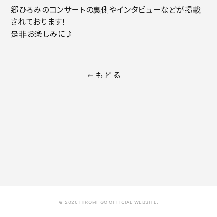
プレゼント
マニュアル
郷ひろみのコンサートの裏側やインタビューなどが掲載
されております！
メール
マイページ
是非お楽しみに♪
ログイン
新規入会
もどる
HOME
© 2026 HIROMI GO OFFICIAL WEBSITE.