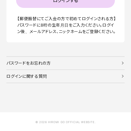
プレゼント
マニュアル
メール
マイページ
【郵便振替にてご入会の方で初めてログインされる方】
パスワードに8桁の生年月日をご入力ください。ログイ
ン後、メールアドレス、ニックネームをご登録ください。
ログイン
新規入会
HOME
パスワードをお忘れの方
ログインに関する質問
© 2026 HIROMI GO OFFICIAL WEBSITE.