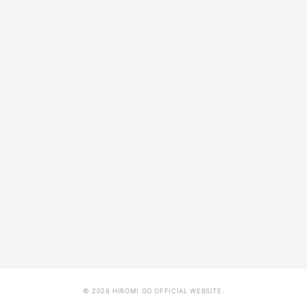
ルチケース再販売決定！
FANCLUB
2026.04.30
「Go's Club Party 2026 グッズ」 ECサイト
販売のお知らせ
FANCLUB
2026.04.28
5月バースデーアイテム発送/お電話受付日の
お知らせ
2
3
4
5
次へ >
最後 »
© 2026 HIROMI GO OFFICIAL WEBSITE.