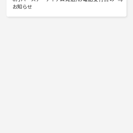
お知らせ
FANCLUB
2026.05.21
Hiromi Go Concert Tour 2026 〜ALL
MY LOVE〜 新商品が追加！
FANCLUB
2026.05.21
【FC限定】ALL MY LOVEツアーTシャツ(ピ
ンク)
FANCLUB
2026.05.13
会報連載企画〜ファン座談会〜参加者募集
FANCLUB
2026.05.12
【Go's Club Party2026グッズ】オーロラマ